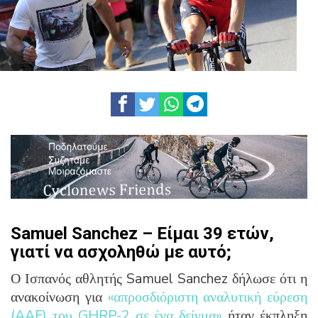
Samuel Sanchez – Είμαι 39 ετών,
γιατί να ασχοληθώ με αυτό;
Ο Ισπανός αθλητής Samuel Sanchez δήλωσε ότι η
ανακοίνωση για
«απροσδιόριστη αναλυτική εύρεση
(AAF) του GHRP-2 σε ένα δείγμα»
ήταν έκπληξη