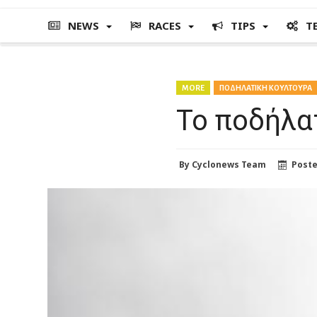
NEWS
RACES
TIPS
T
MORE
ΠΟΔΗΛΑΤΙΚΗ ΚΟΥΛΤΟΥΡΑ
Το ποδήλατ
By
Cyclonews Team
Post