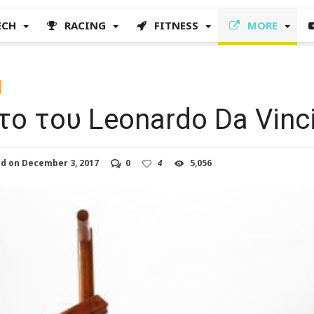
ECH
RACING
FITNESS
MORE
ο του Leonardo Da Vinc
ed on
December 3, 2017
0
4
5,056