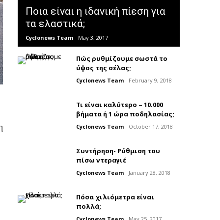
Ποια είναι η ιδανική πίεση για
τα ελαστικά;
Cyclonews Team
May 3, 2017
Πώς ρυθμίζουμε σωστά το
ύψος της σέλας;
Cyclonews Team
February 9, 2018
Τι είναι καλύτερο – 10.000
βήματα ή 1 ώρα ποδηλασίας;
η
Cyclonews Team
October 17, 2018
Συντήρηση- Ρύθμιση του
πίσω ντεραγιέ
Cyclonews Team
January 28, 2018
Πόσα χιλιόμετρα είναι
πολλά;
Cyclonews Team
May 25, 2017