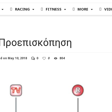
RACING
FITNESS
MORE
VID
 Προεπισκόπηση
ed on
May 10, 2018
0
0
804