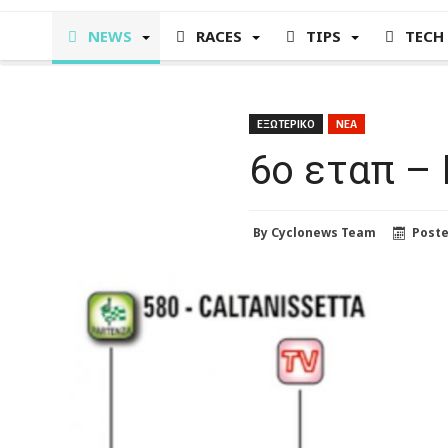
NEWS
RACES
TIPS
TECH
ΕΞΩΤΕΡΙΚΟ
ΝΕΑ
6ο εταπ –
By
Cyclonews Team
Post