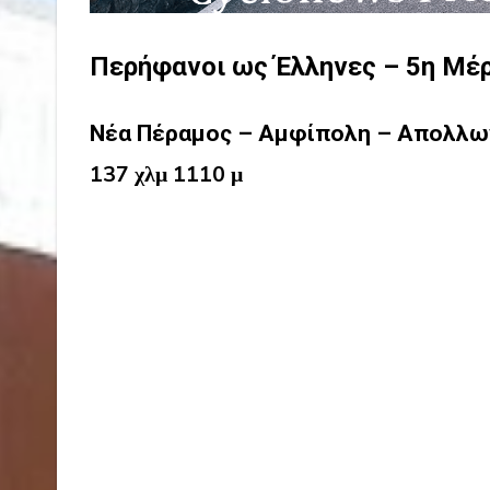
Περήφανοι ως Έλληνες – 5η Μέ
Νέα Πέραμος – Αμφίπολη – Απολλω
137 χλμ 1110 μ