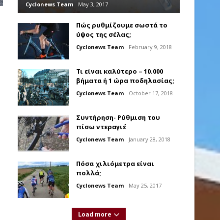
Cyclonews Team
May 3, 2017
Πώς ρυθμίζουμε σωστά το
ύψος της σέλας;
Cyclonews Team
February 9, 2018
Τι είναι καλύτερο – 10.000
βήματα ή 1 ώρα ποδηλασίας;
Cyclonews Team
October 17, 2018
Συντήρηση- Ρύθμιση του
πίσω ντεραγιέ
Cyclonews Team
January 28, 2018
Πόσα χιλιόμετρα είναι
πολλά;
Cyclonews Team
May 25, 2017
Load more