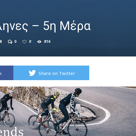
ληνες – 5η Μέρα
8
0
0
816
k
Share on Twitter