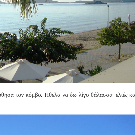
ύθησα τον κόμβο. Ήθελα να δω λίγο θάλασσα, ελιές κα