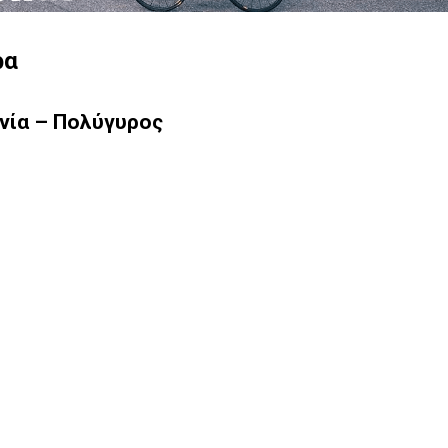
ρα
νία – Πολύγυρος