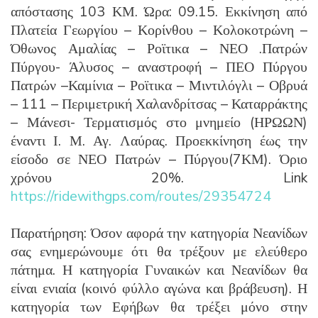
απόστασης 103 ΚΜ. Ώρα: 09.15. Εκκίνηση από
Πλατεία Γεωργίου – Κορίνθου – Κολοκοτρώνη –
Όθωνος Αμαλίας – Ροϊτικα – ΝΕΟ .Πατρών
Πύργου- Άλυσος – αναστροφή – ΠΕΟ Πύργου
Πατρών –Καμίνια – Ροϊτικα – Μιντιλόγλι – Οβρυά
– 111 – Περιμετρική Χαλανδρίτσας – Καταρράκτης
– Μάνεσι- Τερματισμός στο μνημείο (ΗΡΩΩΝ)
έναντι Ι. Μ. Αγ. Λαύρας. Προεκκίνηση έως την
είσοδο σε ΝΕΟ Πατρών – Πύργου(7ΚΜ). Όριο
χρόνου 20%. Link
https://ridewithgps.com/routes/29354724
Παρατήρηση: Όσον αφορά την κατηγορία Νεανίδων
σας ενημερώνουμε ότι θα τρέξουν με ελεύθερο
πάτημα. Η κατηγορία Γυναικών και Νεανίδων θα
είναι ενιαία (κοινό φύλλο αγώνα και βράβευση). Η
κατηγορία των Εφήβων θα τρέξει μόνο στην