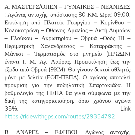
Α. ΜΑΣΤΕΡΣ/ΟΠΕΝ – ΓΥΝΑΙΚΕΣ – ΝΕΑΝΙΔΕΣ
: Αγώνας αντοχής, απόστασης 80 ΚΜ. Ώρα: 09.00.
Εκκίνηση από Πλατεία Γεωργίου – Κορίνθου –
Κολοκοτρώνη – Όθωνος Αμαλίας – Ακτή Δυμαίων
– Γλαύκου – Ακρωτηρίου – Οβρυά –Οδός ΙΙΙ –
Περιμετρική Χαλανδρίτσας – Καταρράκτης –
Μάνεσι – Τερματισμός στο μνημείο (ΗΡΩΩΝ)
έναντι Ι. Μ. Αγ. Λαύρας. Προεκκίνηση έως την
έξοδο από Οβρυά (9ΚΜ). Θα γίνουν δεκτοί αθλητές
μόνο με δελτία (ΕΟΠ-ΠΕΠΑ). Ο αγώνας αποτελεί
πρόκριση για την ποδηλατική Σπαρτακιάδα. Η
βαθμολογία της ΠΕΠΑ θα γίνει σύμφωνα με την
δική της κατηγοριοποίηση, όριο χρόνου αγώνα
35%. Link
https://ridewithgps.com/routes/29354792
Β. ΑΝΔΡΕΣ – ΕΦΗΒΟΙ: Αγώνας αντοχής,