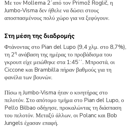
Με τον Mollema 2΄από τον Primož Roglič, η
Jumbo-Visma δεν ήθελε να δώσει στους
αποσπασμένους πολύ χώρο για να ξεφύγουν.
Στη μέση της διαδρομής
Φτάνοντας στο Pian del Lupo (9,4 χλμ. στο 8,7%),
η
τη 2
ανάβαση της ημέρας το προβάδισμα του
γκρουπ είχε μειώθηκε στα 1:45΄΄. Μπροστά, οι
Ciccone και Brambilla πήραν βαθμούς για τη
φανέλα των βουνών.
Πίσω η Jumbo-Visma ήταν ο κινητήρας στο
πελοτόν. Στο απότομο τμήμα στο Pian del Lupo, ο
Pello Bilbao οδήγησε, προκαλώντας τη διάσπαση
του πελοτόν. Μεταξύ άλλων, οι Polanc και Bob
Jungels έχασαν επαφή.