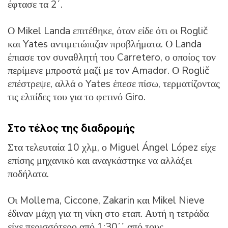
έφτασε τα 2΄.
Ο Mikel Landa επιτέθηκε, όταν είδε ότι οι Roglič
και Yates αντιμετώπιζαν προβλήματα. Ο Landa
έπιασε τον συναθλητή του Carretero, ο οποίος τον
περίμενε μπροστά μαζί με τον Amador. Ο Roglič
επέστρεψε, αλλά ο Yates έπεσε πίσω, τερματίζοντας
τις ελπίδες του για το φετινό Giro.
Στο τέλος της διαδρομής
Στα τελευταία 10 χλμ, ο Miguel Ángel López είχε
επίσης μηχανικό και αναγκάστηκε να αλλάξει
ποδήλατα.
Οι Mollema, Ciccone, Zakarin και Mikel Nieve
έδιναν μάχη για τη νίκη στο εταπ. Αυτή η τετράδα
είχε περισσότερο από 1:30΄΄ από τους