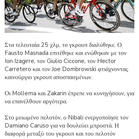
Στα τελευταία 25 χλμ, το γκρουπ διαλύθηκε. Ο
Fausto Masnada επιτέθηκε και ενώθηκαν με τον
Ion Izagirre, τον Giulio Ciccone, τον Hector
Carretero και τον Joe Dombrowski φτιάχνοντας
καινούργιο γκρουπ αποσπασμένων.
Οι Mollema και Zakarin έπρεπε να κυνηγήσουν, για
να επανέλθουν αργότερα.
Στο μειωμένο πελοτόν, ο Nibali ενεργοποίησε τον
Damiano Caruso για να δουλεύει μπροστά. Η
διαφορά μεταξύ του γκρουπ και του πελοτόν