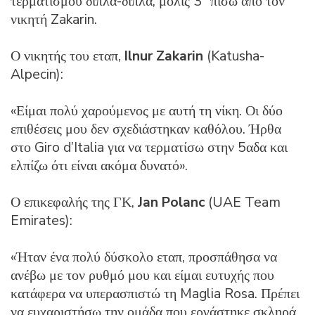
τερματισμού δίπλα-δίπλα, μόλις 3΄ πίσω από τον
νικητή Zakarin.
Ο νικητής του εταπ,
Ilnur Zakarin
(Katusha-
Alpecin):
«Είμαι πολύ χαρούμενος με αυτή τη νίκη. Οι δύο
επιθέσεις μου δεν σχεδιάστηκαν καθόλου. Ήρθα
στο Giro d’Italia για να τερματίσω στην 5αδα και
ελπίζω ότι είναι ακόμα δυνατό».
Ο επικεφαλής της ΓΚ,
Jan Polanc
(UAE Team
Emirates):
«Ήταν ένα πολύ δύσκολο εταπ, προσπάθησα να
ανέβω με τον ρυθμό μου και είμαι ευτυχής που
κατάφερα να υπερασπιστώ τη Maglia Rosa. Πρέπει
να ευχαριστήσω την ομάδα που εργάστηκε σκληρά