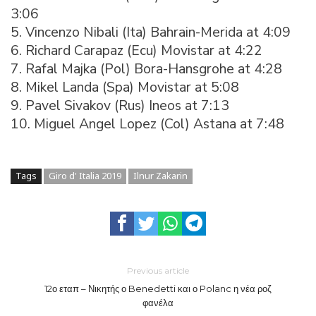
3:06
5. Vincenzo Nibali (Ita) Bahrain-Merida at 4:09
6. Richard Carapaz (Ecu) Movistar at 4:22
7. Rafal Majka (Pol) Bora-Hansgrohe at 4:28
8. Mikel Landa (Spa) Movistar at 5:08
9. Pavel Sivakov (Rus) Ineos at 7:13
10. Miguel Angel Lopez (Col) Astana at 7:48
Tags
Giro d' Italia 2019
Ilnur Zakarin
Previous article
12ο εταπ – Νικητής ο Benedetti και ο Polanc η νέα ροζ
φανέλα