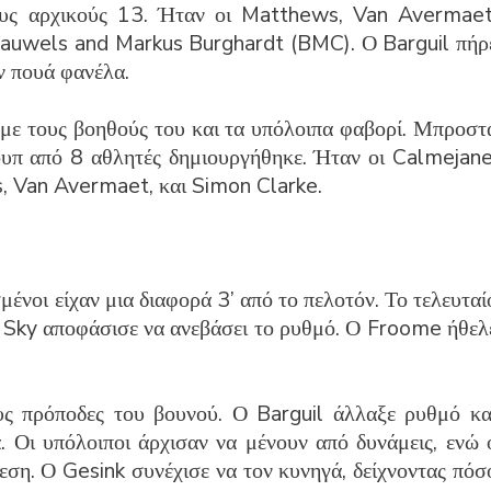
ους αρχικούς 13. Ήταν οι Matthews, Van Avermaet
 Pauwels and Markus Burghardt (BMC). Ο Barguil πήρ
ν πουά φανέλα.
με τους βοηθούς του και τα υπόλοιπα φαβορί. Μπροστ
ουπ από 8 αθλητές δημιουργήθηκε. Ήταν οι Calmejane
s, Van Avermaet, και Simon Clarke.
ένοι είχαν μια διαφορά 3’ από το πελοτόν. Το τελευταί
η Sky αποφάσισε να ανεβάσει το ρυθμό. Ο Froome ήθελ
υς πρόποδες του βουνού. Ο Barguil άλλαξε ρυθμό κα
. Οι υπόλοιποι άρχισαν να μένουν από δυνάμεις, ενώ 
εση. Ο Gesink συνέχισε να τον κυνηγά, δείχνοντας πόσ