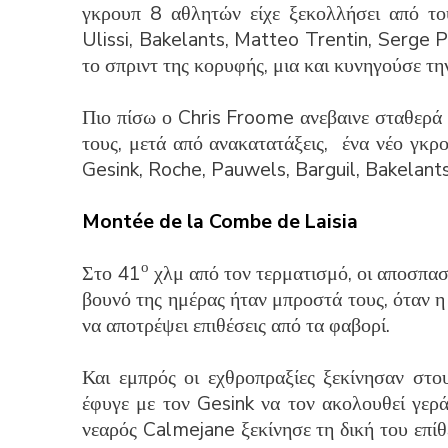
γκρουπ 8 αθλητών είχε ξεκολλήσει από τ
Ulissi, Bakelants, Matteo Trentin, Serge
το σπριντ της κορυφής, μια και κυνηγούσε τη
Πιο πίσω ο Chris Froome ανεβαινε σταθερά 
τους, μετά από ανακατατάξεις, ένα νέο γκρ
Gesink, Roche, Pauwels, Barguil, Bakelant
Montée de la Combe de Laisia
ο
Στο 41
χλμ από τον τερματισμό, οι αποσπασμ
βουνό της ημέρας ήταν μπροστά τους, όταν 
να αποτρέψει επιθέσεις από τα φαβορί.
Και εμπρός οι εχθροπραξίες ξεκίνησαν στο
έφυγε με τον Gesink να τον ακολουθεί γερά
νεαρός Calmejane ξεκίνησε τη δική του επίθ