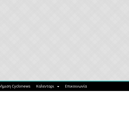
ήμιση Cyclonews
Καλενταρι
Επικοινωνία