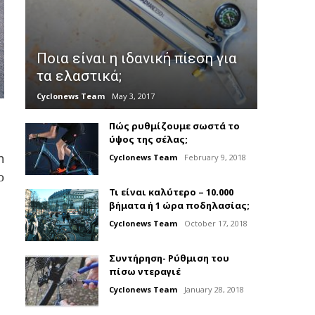
Ποια είναι η ιδανική πίεση για
τα ελαστικά;
Cyclonews Team
May 3, 2017
Πώς ρυθμίζουμε σωστά το
ύψος της σέλας;
n
Cyclonews Team
February 9, 2018
ο
Τι είναι καλύτερο – 10.000
βήματα ή 1 ώρα ποδηλασίας;
Cyclonews Team
October 17, 2018
Συντήρηση- Ρύθμιση του
πίσω ντεραγιέ
Cyclonews Team
January 28, 2018