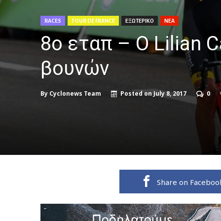
RACES
TOUR DE FRANCE
ΕΞΩΤΕΡΙΚΟ
ΝΕΑ
8ο εταπ – Ο Lilian
βουνών
By
Cyclonews Team
Posted on
July 8, 2017
0
Share on Faceboo