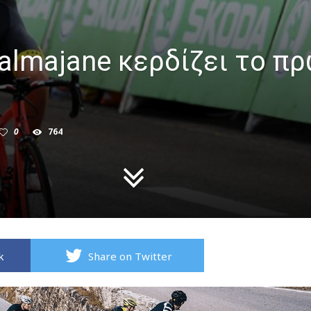
 Calmajane κερδίζει το π
0
764
k
Share on Twitter