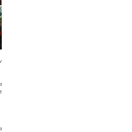
ν
α
e
α