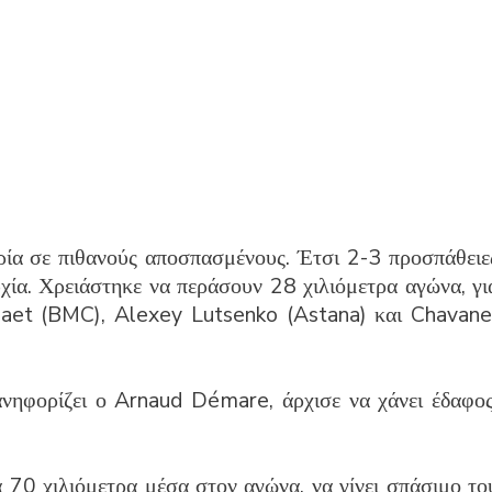
ρία σε πιθανούς αποσπασμένους. Έτσι 2-3 προσπάθειε
τυχία. Χρειάστηκε να περάσουν 28 χιλιόμετρα αγώνα, γι
maet (BMC), Alexey Lutsenko (Astana) και Chavane
ανηφορίζει ο Arnaud Démare, άρχισε να χάνει έδαφος
70 χιλιόμετρα μέσα στον αγώνα, να γίνει σπάσιμο το