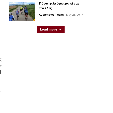
Πόσα χιλιόμετρα είναι
πολλά;
Cyclonews Team
May 25, 2017
Load more
ς
α
l
,
υ