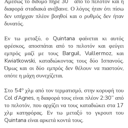
Αμέσως το δίδυμο πήρε 30΄΄ από το πελοτόν και η
διαφορά σταδιακά ανέβαινε. Ο λόγος ήταν ότι πίσω
δεν υπήρχαν πλέον βοηθοί και ο ρυθμός δεν ήταν
δυνατός.
Εν τω μεταξύ, ο Quintana φαίνεται κι αυτός
φρέσκος, αποσπάται από το πελοτόν και φεύγει
εμπρός μαζί με τους Barguil, Vuillermoz, και
Kwiatkowski, καταδιώκοντας τους δύο Ισπανούς.
Όμως και οι δύο εμπρός δεν θέλουν να πιαστούν,
οπότε η μάχη συνεχίζεται.
ο
Στο 54
χλμ από τον τερματισμό, στην κορυφή του
Col d’Agnes, η διαφορά τους είναι πλέον 2:30’’ από
το πελοτόν, που αρχίζει να τους καταδιώκει στα 17
χλμ κατηφόρας. Εν τω μεταξύ το γκρουπ του
Quintana είναι αρκετά κοντά τους.