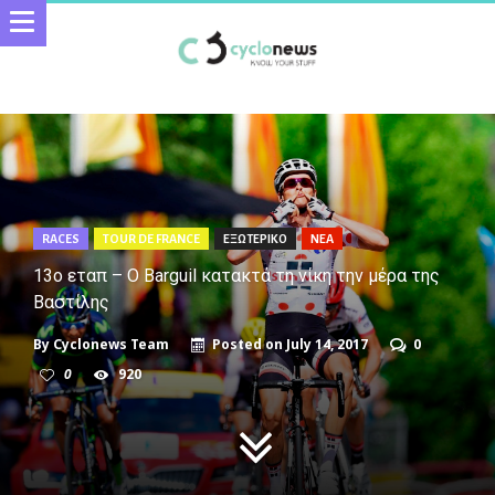
RACES
TOUR DE FRANCE
ΕΞΩΤΕΡΙΚΟ
ΝΕΑ
13ο εταπ – Ο Barguil κατακτά τη νίκη την μέρα της
Βαστίλης
By
Cyclonews Team
Posted on
July 14, 2017
0
0
920