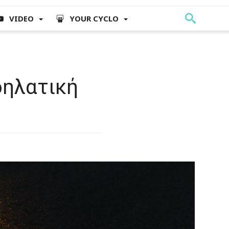
VIDEO
YOUR CYCLO
δηλατική