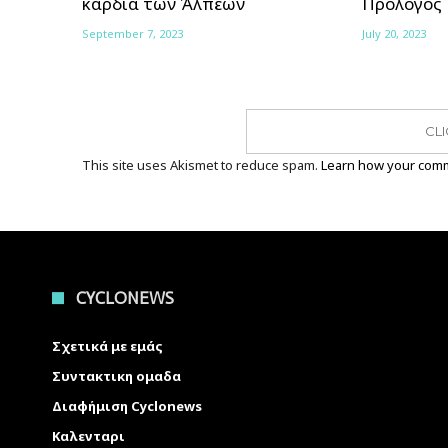
καρδιά των Άλπεων
Πρόλογος
September 7, 2023
July 20, 2023
CL
This site uses Akismet to reduce spam.
Learn how your comm
CYCLONEWS
Σχετικά με εμάς
Συντακτικη ομαδα
Διαφήμιση Cyclonews
Καλενταρι