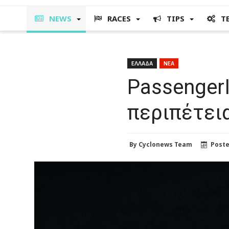
NEWS
RACES
TIPS
T
ΕΛΛΑΔΑ
ΝΕΑ
PassengerI
περιπέτεια
By
Cyclonews Team
Post