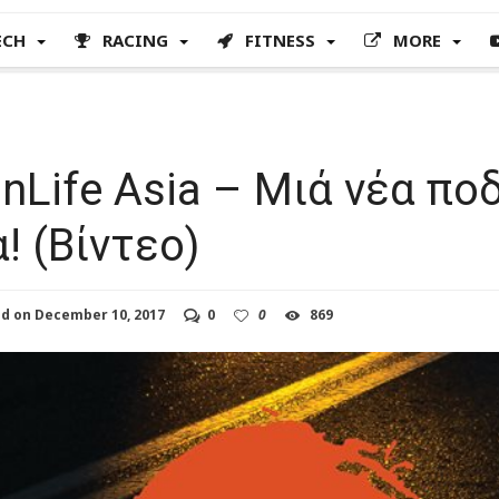
ECH
RACING
FITNESS
MORE
nLife Asia – Μιά νέα πο
! (Βίντεο)
ed on
December 10, 2017
0
0
869