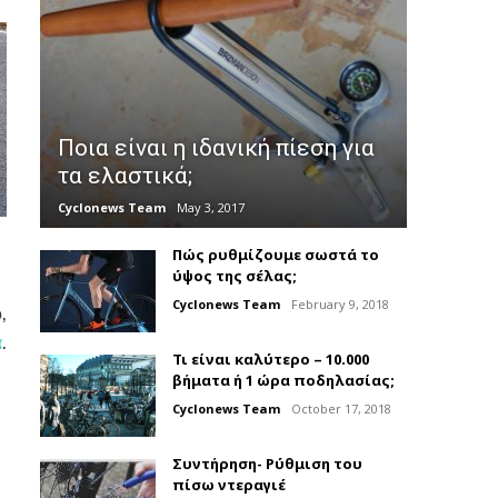
Ποια είναι η ιδανική πίεση για
τα ελαστικά;
Cyclonews Team
May 3, 2017
Πώς ρυθμίζουμε σωστά το
ύψος της σέλας;
Cyclonews Team
February 9, 2018
,
α
.
Τι είναι καλύτερο – 10.000
βήματα ή 1 ώρα ποδηλασίας;
Cyclonews Team
October 17, 2018
Συντήρηση- Ρύθμιση του
πίσω ντεραγιέ