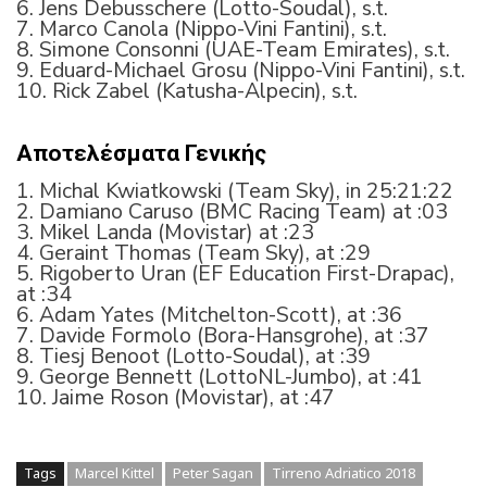
6. Jens Debusschere (Lotto-Soudal), s.t.
7. Marco Canola (Nippo-Vini Fantini), s.t.
8. Simone Consonni (UAE-Team Emirates), s.t.
9. Eduard-Michael Grosu (Nippo-Vini Fantini), s.t.
10. Rick Zabel (Katusha-Alpecin), s.t.
Αποτελέσματα Γενικής
1. Michal Kwiatkowski (Team Sky), in 25:21:22
2. Damiano Caruso (BMC Racing Team) at :03
3. Mikel Landa (Movistar) at :23
4. Geraint Thomas (Team Sky), at :29
5. Rigoberto Uran (EF Education First-Drapac),
at :34
6. Adam Yates (Mitchelton-Scott), at :36
7. Davide Formolo (Bora-Hansgrohe), at :37
8. Tiesj Benoot (Lotto-Soudal), at :39
9. George Bennett (LottoNL-Jumbo), at :41
10. Jaime Roson (Movistar), at :47
Tags
Marcel Kittel
Peter Sagan
Tirreno Adriatico 2018