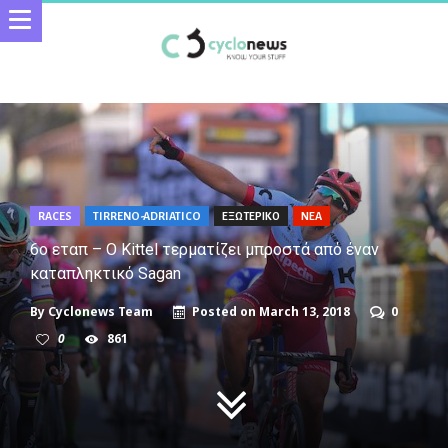
RACES
TIRRENO-ADRIATICO
ΕΞΩΤΕΡΙΚΟ
ΝΕΑ
6o εταπ – Ο Kittel τερματίζει μπροστά από έναν
καταπληκτικό Sagan
By
Cyclonews Team
Posted on
March 13, 2018
0
0
861