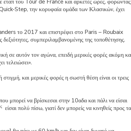
ε εταπ του Tour de France και αρκετές ώρες, φορώντας
Quick-Step, την κορυφαία ομάδα των Κλασικών, έχει
anders το 2017 και επιστρέφει στο Paris – Roubaix
ς δεξιότητες, συμπεριλαμβανομένης της τοποθέτησης.
ική σε αυτόν τον αγώνα, επειδή μερικές φορές ακόμη κα
ει τελειώσει».
 στιγμή, και μερικές φορές η σωστή θέση είναι οι τρεις
που μπορεί να βρίσκεσαι στην 10αδα και πάλι να είσαι
ς
είσαι πολύ πίσω, γιατί δεν μπορείς να κινηθείς προς τ
ουπ] θα πάει με 60 km/h και δεν είναι δυνατό να