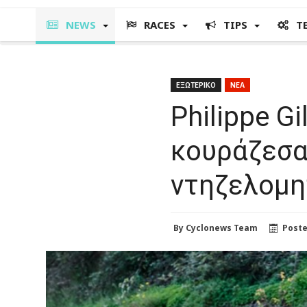
NEWS
RACES
TIPS
T
ΕΞΩΤΕΡΙΚΟ
ΝΕΑ
Philippe Gi
κουράζεσαι
ντηζελομη
By
Cyclonews Team
Post