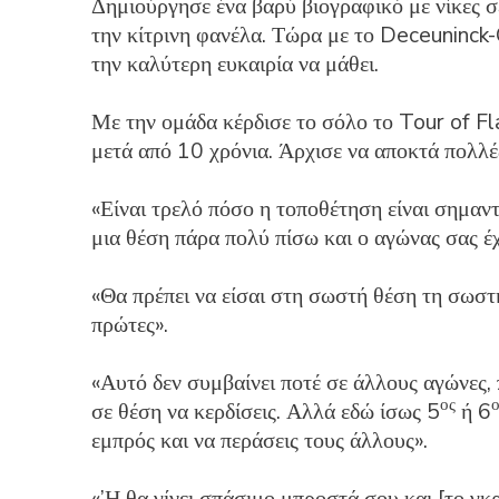
Δημιούργησε ένα βαρύ βιογραφικό με νίκες σ
την κίτρινη φανέλα. Τώρα με το Deceuninck-
την καλύτερη ευκαιρία να μάθει.
Με την ομάδα κέρδισε το σόλο το Tour of Fl
μετά από 10 χρόνια. Άρχισε να αποκτά πολλέ
«Είναι τρελό πόσο η τοποθέτηση είναι σημαντ
μια θέση πάρα πολύ πίσω και ο αγώνας σας έχ
«Θα πρέπει να είσαι στη σωστή θέση τη σωστή
πρώτες».
«Αυτό δεν συμβαίνει ποτέ σε άλλους αγώνες, 
ος
ο
σε θέση να κερδίσεις. Αλλά εδώ ίσως 5
ή 6
εμπρός και να περάσεις τους άλλους».
«’Η θα γίνει σπάσιμο μπροστά σου και [το γκρ