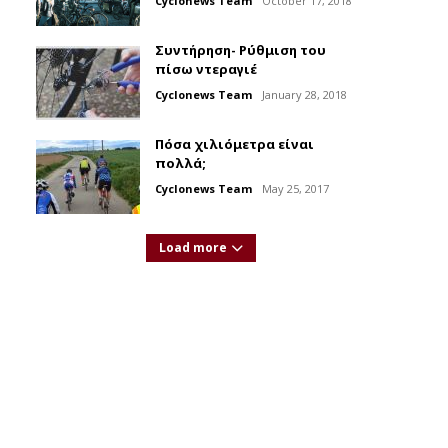
Cyclonews Team
October 17, 2018
Συντήρηση- Ρύθμιση του
πίσω ντεραγιέ
Cyclonews Team
January 28, 2018
Πόσα χιλιόμετρα είναι
πολλά;
Cyclonews Team
May 25, 2017
Load more