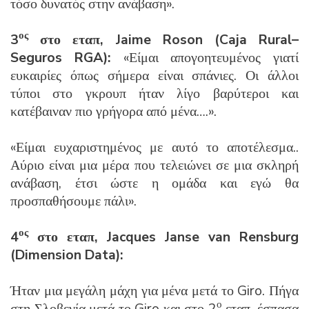
τόσο δυνατός στην ανάβαση».
ος
3
στο εταπ,
Jaime
Roson
(
Caja
Rural
–
Seguros
RGA
):
«Είμαι απογοητευμένος γιατί
ευκαιρίες όπως σήμερα είναι σπάνιες. Οι άλλοι
τύποι στο γκρουπ ήταν λίγο βαρύτεροι και
κατέβαιναν πιο γρήγορα από μένα….».
«Είμαι ευχαριστημένος με αυτό το αποτέλεσμα..
Αύριο είναι μια μέρα που τελειώνει σε μια σκληρή
ανάβαση, έτσι ώστε η ομάδα και εγώ θα
προσπαθήσουμε πάλι».
ος
4
στο
εταπ
, Jacques Janse van Rensburg
(Dimension Data):
Ήταν μια μεγάλη μάχη για μένα μετά το Giro. Πήγα
ο
στη Σλοβενία μετά το Giro και στο 2
εταπ, έσπασα